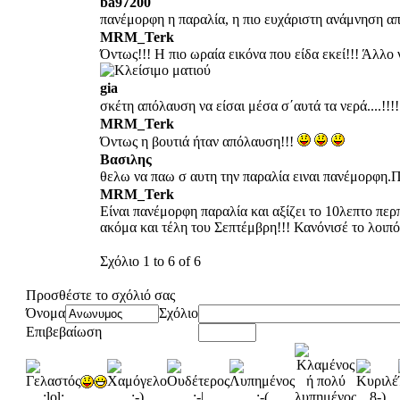
ba97200
πανέμορφη η παραλία, η πιο ευχάριστη ανάμνηση απ
MRM_Terk
Όντως!!! Η πιο ωραία εικόνα που είδα εκεί!!! Άλλο 
gia
σκέτη απόλαυση να είσαι μέσα σ΄αυτά τα νερά....!!!
MRM_Terk
Όντως η βουτιά ήταν απόλαυση!!!
Βασιλης
θελω να παω σ αυτη την παραλία ειναι πανέμορφη.Π
MRM_Terk
Είναι πανέμορφη παραλία και αξίζει το 10λεπτο περ
ακόμα και τέλη του Σεπτέμβρη!!! Κανόνισέ το λοιπ
Σχόλιο 1 to 6 of 6
Προσθέστε το σχόλιό σας
Όνομα
Σχόλιο
Επιβεβαίωση