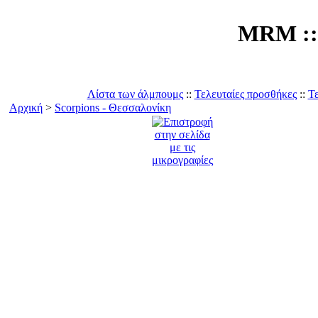
MRM :: 
Λίστα των άλμπουμς
::
Τελευταίες προσθήκες
::
Τε
Αρχική
>
Scorpions - Θεσσαλονίκη