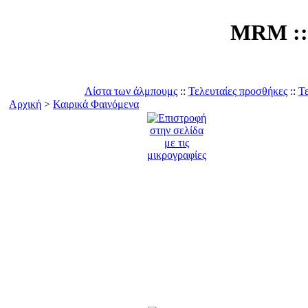
MRM :: 
Λίστα των άλμπουμς
::
Τελευταίες προσθήκες
::
Τε
Αρχική
>
Καιρικά Φαινόμενα